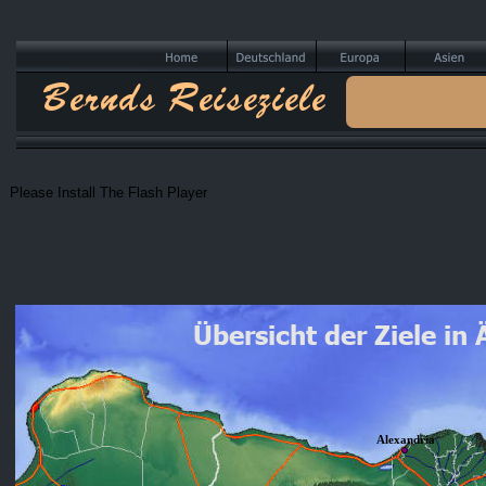
Bernds Reiseziele
Please Install The Flash Player
Übersicht der Ziele in
Alexandria