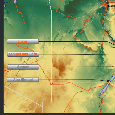
Kair
Lu