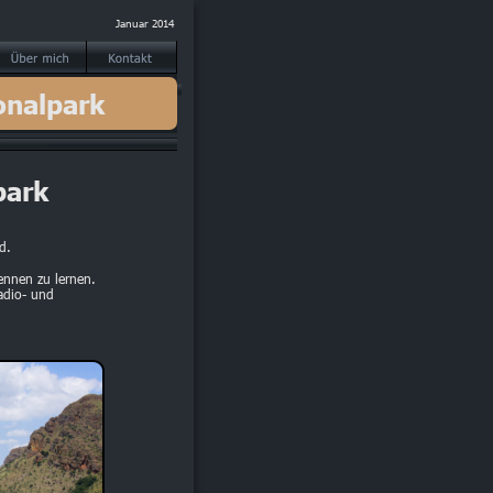
Januar 2014
onalpark
park
d.
ennen zu lernen.
adio- und 