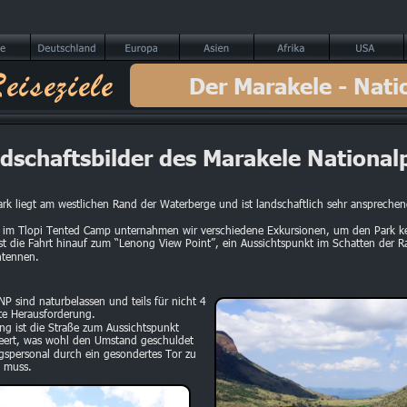
eiseziele
Der Marakele - Nati
dschaftsbilder des Marakele National
ark liegt am westlichen Rand der Waterberge und ist landschaftlich sehr ansprechen
t im Tlopi Tented Camp unternahmen wir verschiedene Exkursionen, um den Park k
st die Fahrt hinauf zum “Lenong View Point”, ein Aussichtspunkt im Schatten der R
ntennen.
P sind naturbelassen und teils für nicht 4 
te Herausforderung.
g ist die Straße zum Aussichtspunkt 
teert, was wohl den Umstand geschuldet 
ngspersonal durch ein gesondertes Tor zu 
 muss.