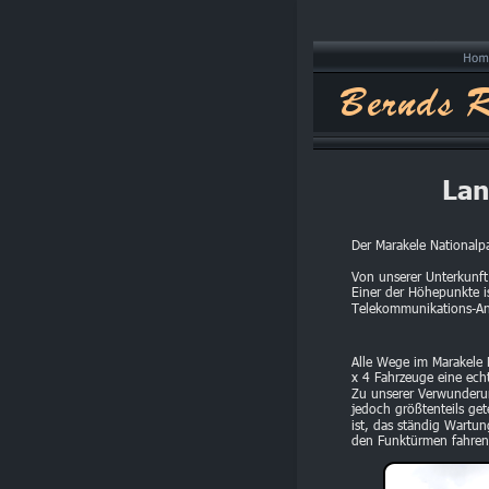
Bernds R
Lan
Der Marakele Nationalp
Von unserer Unterkunf
Einer der Höhepunkte i
Telekommunikations-A
Alle Wege im Marakele N
x 4 Fahrzeuge eine ech
Zu unserer Verwunderun
jedoch größtenteils ge
ist, das ständig Wartu
den Funktürmen fahren